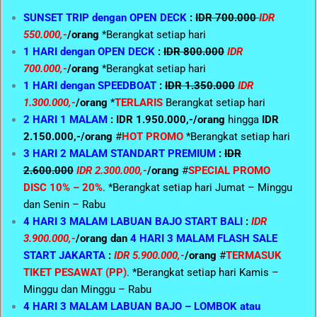
SUNSET TRIP dengan OPEN DECK
:
IDR 700.000
IDR
550.000,-
/orang
*Berangkat setiap hari
1 HARI dengan OPEN DECK
:
IDR 800.000
IDR
700.000,-
/orang
*Berangkat setiap hari
1 HARI dengan SPEEDBOAT
:
IDR 1.350.000
IDR
1.300.000,-
/orang
*
TERLARIS
Berangkat setiap hari
2 HARI 1 MALAM
: IDR 1.950.000,-/orang
hingga
IDR
2.150.000,-/orang
#
HOT PROMO
*Berangkat setiap hari
3 HARI 2 MALAM STANDART PREMIUM
:
IDR
2.600.000
IDR 2.300.000,-
/orang
#
SPECIAL PROMO
DISC 10% – 20%
. *Berangkat setiap hari Jumat – Minggu
dan Senin – Rabu
4 HARI 3 MALAM LABUAN BAJO START BALI
:
IDR
3.900.000,-
/orang dan
4 HARI 3 MALAM FLASH SALE
START JAKARTA
:
IDR 5.900.000,-
/orang
#
TERMASUK
TIKET PESAWAT (PP)
. *Berangkat setiap hari Kamis –
Minggu dan Minggu – Rabu
4 HARI 3 MALAM LABUAN BAJO – LOMBOK atau