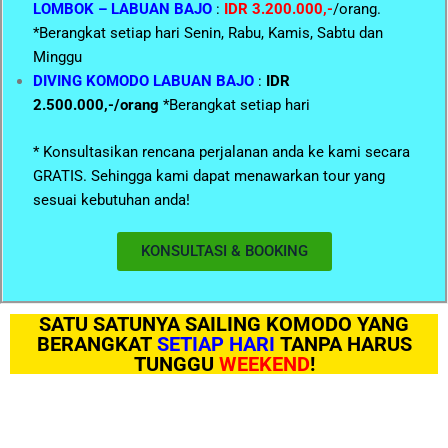
LOMBOK – LABUAN BAJO
:
IDR 3.200.000,-
/orang.
*Berangkat setiap hari Senin, Rabu, Kamis, Sabtu dan
Minggu
DIVING KOMODO LABUAN BAJO
:
IDR
2.500.000,-/orang
*Berangkat setiap hari
* Konsultasikan rencana perjalanan anda ke kami secara
GRATIS. Sehingga kami dapat menawarkan tour yang
sesuai kebutuhan anda!
KONSULTASI & BOOKING
SATU SATUNYA SAILING KOMODO YANG
BERANGKAT
SETIAP HARI
TANPA HARUS
TUNGGU
WEEKEND
!​