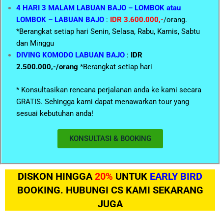
4 HARI 3 MALAM LABUAN BAJO – LOMBOK atau
LOMBOK – LABUAN BAJO
:
IDR 3.600.000,-
/orang.
*Berangkat setiap hari Senin, Selasa, Rabu, Kamis, Sabtu
dan Minggu
DIVING KOMODO LABUAN BAJO
:
IDR
2.500.000,-/orang
*Berangkat setiap hari
* Konsultasikan rencana perjalanan anda ke kami secara
GRATIS. Sehingga kami dapat menawarkan tour yang
sesuai kebutuhan anda!
KONSULTASI & BOOKING
DISKON HINGGA
20%
UNTUK
EARLY BIRD
BOOKING. HUBUNGI CS KAMI SEKARANG
JUGA