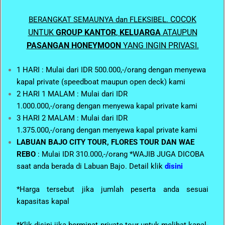
COCOK
BERANGKAT SEMAUNYA dan FLEKSIBEL.
UNTUK
GROUP KANTOR
,
KELUARGA
ATAUPUN
PASANGAN HONEYMOON
YANG INGIN PRIVASI.
1 HARI : Mulai dari IDR 500.000,-/orang dengan menyewa
kapal private (speedboat maupun open deck) kami
2 HARI 1 MALAM : Mulai dari IDR
1.000.000,-/orang
dengan menyewa kapal private kami
3 HARI 2 MALAM : Mulai dari IDR
1.375.000,-/orang
dengan menyewa kapal private kami
LABUAN BAJO CITY TOUR, FLORES TOUR DAN WAE
REBO
: Mulai IDR 310.000,-/orang *WAJIB JUGA DICOBA
saat anda berada di Labuan Bajo. Detail klik
disini
*Harga tersebut jika jumlah peserta anda sesuai
kapasitas kapal
*Klik disini jika berminat private tour untuk melihat kapal-