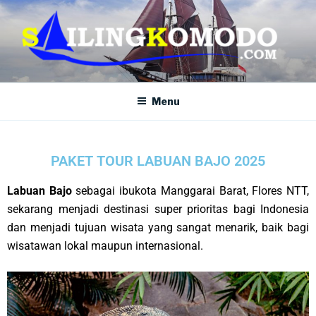
SAILING KOMODO
Paket Tour Sailing Komodo
Menu
PAKET TOUR LABUAN BAJO 2025
Labuan Bajo
sebagai ibukota Manggarai Barat, Flores NTT,
sekarang menjadi destinasi super prioritas bagi Indonesia
dan menjadi tujuan wisata yang sangat menarik, baik bagi
wisatawan lokal maupun internasional.