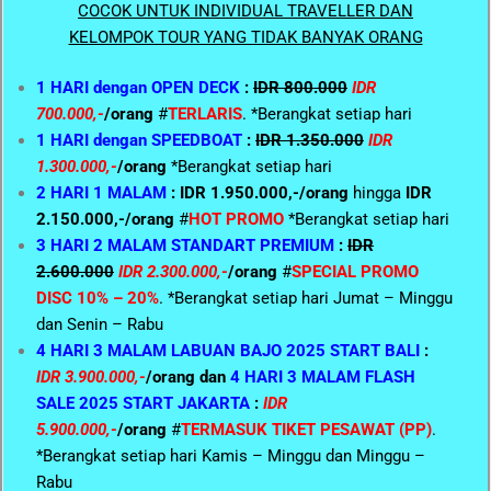
COCOK UNTUK INDIVIDUAL TRAVELLER DAN
KELOMPOK TOUR YANG TIDAK BANYAK ORANG
1 HARI dengan OPEN DECK
:
IDR 800.000
IDR
700.000,-
/orang
#
TERLARIS
. *Berangkat setiap hari
1 HARI dengan SPEEDBOAT
:
IDR 1.350.000
IDR
1.300.000,-
/orang
*Berangkat setiap hari
2 HARI 1 MALAM
: IDR 1.950.000,-/orang
hingga
IDR
2.150.000,-/orang
#
HOT PROMO
*Berangkat setiap hari
3 HARI 2 MALAM STANDART PREMIUM
:
IDR
2.600.000
IDR 2.300.000,-
/orang
#
SPECIAL PROMO
DISC 10% – 20%
. *Berangkat setiap hari Jumat – Minggu
dan Senin – Rabu
4 HARI 3 MALAM LABUAN BAJO 2025 START BALI
:
IDR 3.900.000,-
/orang dan
4 HARI 3 MALAM FLASH
SALE 2025 START JAKARTA
:
IDR
5.900.000,-
/orang
#
TERMASUK TIKET PESAWAT (PP)
.
*Berangkat setiap hari Kamis – Minggu dan Minggu –
Rabu