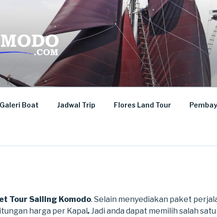
KOMODO
Galeri Boat
Jadwal Trip
Flores Land Tour
Pembay
et Tour Sailing Komodo
. Selain menyediakan paket perja
itungan harga per Kapal
.
Jadi anda dapat memilih salah sat