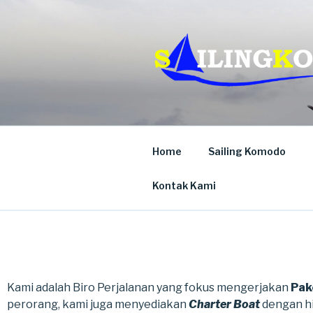
SAILING 
Paket Tour Sailing Komodo
Home
Sailing Komodo
Kontak Kami
Kami adalah Biro Perjalanan yang fokus mengerjakan
Pak
perorang, kami juga menyediakan
Charter Boat
dengan h