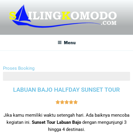
SAILING KOMODO
Paket Tour Sailing Komodo
Menu
Proses Booking
Cek Detail Program Tour dan Harga
LABUAN BAJO HALFDAY SUNSET TOUR





Jika kamu memiliki waktu setengah hari. Ada baiknya mencoba
kegiatan ini.
Sunset Tour Labuan Bajo
dengan mengunjungi 3
hingga 4 destinasi.