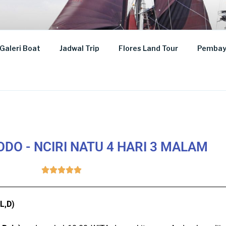
Galeri Boat
Jadwal Trip
Flores Land Tour
Pembay
KOMODO
DO - NCIRI NATU 4 HARI 3 MALAM





L,D)