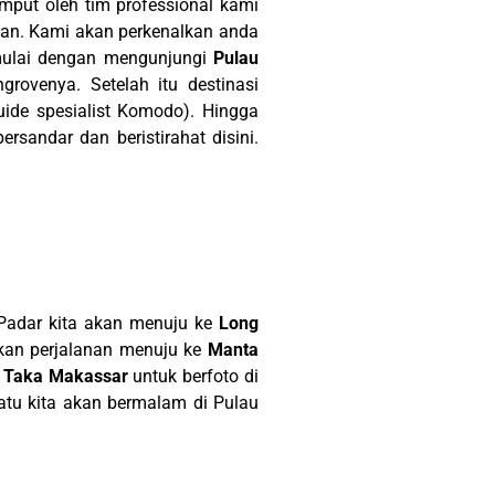
mput oleh tim professional kami
kan. Kami akan perkenalkan anda
dimulai dengan mengunjungi
Pulau
ovenya. Setelah itu destinasi
uide spesialist Komodo). Hingga
sandar dan beristirahat disini.
Padar kita akan menuju ke
Long
tkan perjalanan menuju ke
Manta
u Taka Makassar
untuk berfoto di
Natu kita akan bermalam di Pulau