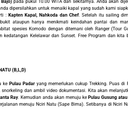
 Bajo)
pada pukul 10.00 WITA dan sekitarnya. Anda akan dije
nda dipersilahkan untuk menaiki kapal yang sudah kami siap
ti :
Kapten Kapal, Nahkoda dan Chef
. Setelah itu sailing 
ukit ataupun hanya menikmati keindahan pantai dan mangr
 habitat spesies Komodo dengan ditemani oleh Ranger (Tour G
 kedatangan Kelelawar dan Sunset. Free Program dan kita ber
ATU (B,L,D)
ju ke
Pulau Padar
yang memerlukan cukup Trekking. Puas di 
i, snorkeling dan ambil video dokumentasi. Kita akan melanju
anta Ray
. Kemudian anda akan menuju ke
Pulau Gusung ata
perjalanan menuju Nciri Natu (Sape Bima). Setibanya di Nciri 