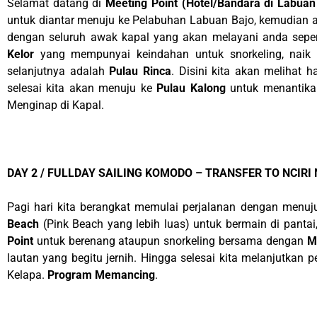
Selamat datang di
Meeting Point (Hotel/Bandara di Labuan
untuk diantar menuju ke Pelabuhan Labuan Bajo, kemudian a
dengan seluruh awak kapal yang akan melayani anda seper
Kelor
yang mempunyai keindahan untuk snorkeling, naik b
selanjutnya adalah
Pulau Rinca
. Disini kita akan melihat
selesai kita akan menuju ke
Pulau Kalong
untuk menantikan
Menginap di Kapal.
DAY 2 / FULLDAY SAILING KOMODO – TRANSFER TO NCIRI N
Pagi hari kita berangkat memulai perjalanan dengan menu
Beach
(Pink Beach yang lebih luas) untuk bermain di panta
Point
untuk berenang ataupun snorkeling bersama dengan
M
lautan yang begitu jernih. Hingga selesai kita melanjutkan 
Kelapa.
Program Memancing
.