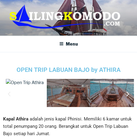
SAILING KOMODO
Paket Tour Sailing Komodo
Menu
OPEN TRIP LABUAN BAJO by ATHIRA
Kapal Athira
adalah jenis kapal Phinisi. Memiliki 6 kamar untuk
total penumpang 20 orang. Berangkat untuk Open Trip Labuan
Bajo setiap hari Jumat.