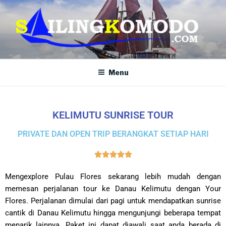
SAILING KOMODO
Paket Tour Sailing Komodo
Menu
KELIMUTU SUNRISE TOUR
PRIVATE DAN OPEN TRIP BERANGKAT SETIAP HARI





Mengexplore Pulau Flores sekarang lebih mudah dengan
memesan perjalanan tour ke Danau Kelimutu dengan Your
Flores. Perjalanan dimulai dari pagi untuk mendapatkan sunrise
cantik di Danau Kelimutu hingga mengunjungi beberapa tempat
menarik lainnya. Paket ini dapat diawali saat anda berada di