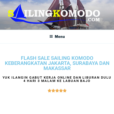
SAILING KOMODO
Paket Tour Sailing Komodo
Menu
FLASH SALE SAILING KOMODO
KEBERANGKATAN JAKARTA, SURABAYA DAN
MAKASSAR
YUK ILANGIN GABUT KERJA ONLINE DAN LIBURAN DULU
4 HARI 3 MALAM KE LABUAN BAJO




